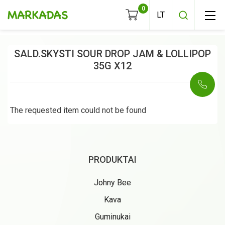
0
SALD.SKYSTI SOUR DROP JAM & LOLLIPOP
35G X12
The requested item could not be found
KAVOS PUPELĖS
MALTA KAVA
PRODUKTAI
TIRPI KAVA
Johny Bee
Kava
Guminukai