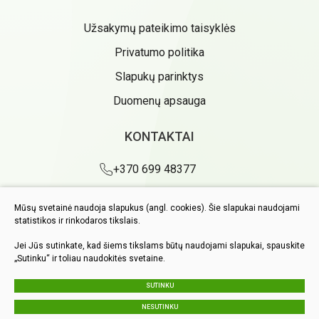
Užsakymų pateikimo taisyklės
Privatumo politika
Slapukų parinktys
Duomenų apsauga
KONTAKTAI
+370 699 48377
info@markadas.lt
Mūsų svetainė naudoja slapukus (angl. cookies). Šie slapukai naudojami
I-V 6.00-14.00
statistikos ir rinkodaros tikslais.
VI 6.00-12.00
Jei Jūs sutinkate, kad šiems tikslams būtų naudojami slapukai, spauskite
„Sutinku“ ir toliau naudokitės svetaine.
SUTINKU
NESUTINKU