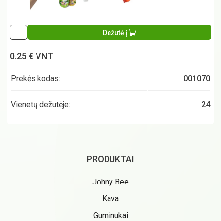
Dežutė į
0.25 € VNT
Prekės kodas:
001070
Vienetų dežutėje:
24
PRODUKTAI
Johny Bee
Kava
Guminukai