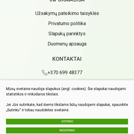
Užsakymų pateikimo taisyklės
Privatumo politika
Slapukų parinktys
Duomenų apsauga
KONTAKTAI
+370 699 48377
info@markadas.lt
Mūsų svetainė naudoja slapukus (angl. cookies). Šie slapukai naudojami
I-V 6.00-14.00
statistikos ir rinkodaros tikslais.
VI 6.00-12.00
Jei Jūs sutinkate, kad šiems tikslams būtų naudojami slapukai, spauskite
„Sutinku“ ir toliau naudokitės svetaine.
SUTINKU
NESUTINKU