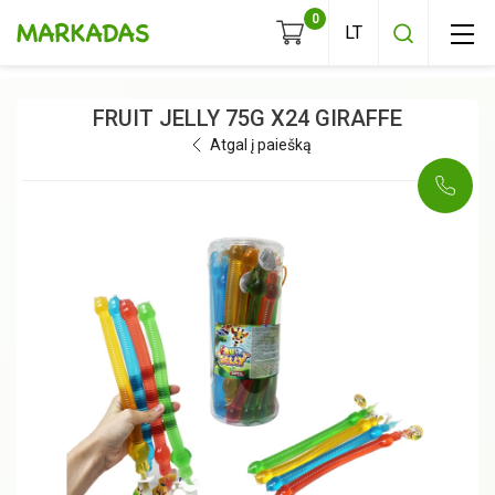
0
FRUIT JELLY 75G X24 GIRAFFE
Atgal į paiešką
KAVOS PUPELĖS
MALTA KAVA
TIRPI KAVA